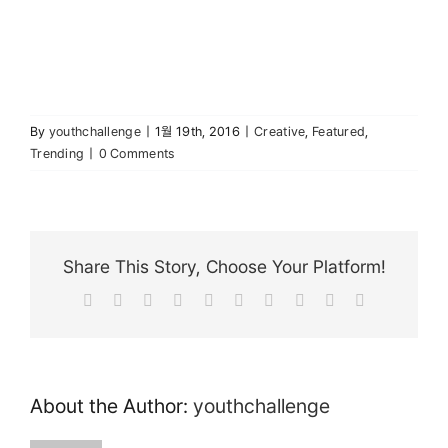
By
youthchallenge
|
1월 19th, 2016
|
Creative
,
Featured
,
Trending
|
0 Comments
Share This Story, Choose Your Platform!
Facebook
X
Reddit
LinkedIn
WhatsApp
Tumblr
Pinterest
Vk
Xing
Email
About the Author:
youthchallenge