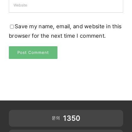
Save my name, email, and website in this
browser for the next time I comment.
문의