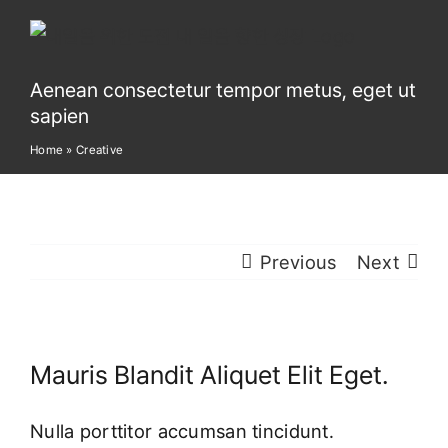
Skip
to
content
Aenean consectetur tempor metus, eget ut
sapien
Home
»
Creative
Previous
Next
Mauris Blandit Aliquet Elit Eget.
Nulla porttitor accumsan tincidunt.