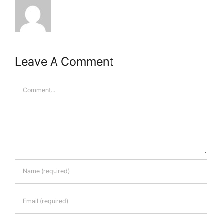
Leave A Comment
Comment